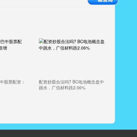
巴中股票配资：
配资炒股合法吗? BC电池概念盘中
跳水，广信材料跌2.06%