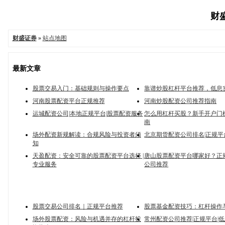
财盛
财盛证券
»
站点地图
最新文章
股票交易入门：基础规则与操作要点
靠谱炒股杠杆平台推荐，低息
河南股票配资平台正规推荐
河南炒股配资公司推荐指南
运城配资公司|本地正规平台|股票配资服务
怎么用杠杆买股？新手开户门
南
场外配资新规解读：合规风险与投资者须
北京期货配资公司排名|正规平
知
天盈配资：安全可靠的股票配资平台选择 |
唐山股票配资平台哪家好？正
专业服务
公司推荐
股票交易公司排名｜正规平台推荐
股票基金配资技巧：杠杆操作
场外股票配资：风险与机遇并存的杠杆投
常州配资公司推荐|正规平台|